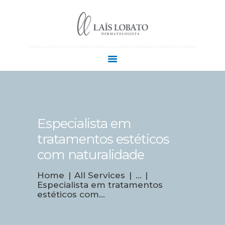
QUEM SOU
CONTATO
COMO CHEGAR
Especialista em
tratamentos estéticos
com naturalidade
Home
All Services
...
Especialista em tratamentos
estéticos com...