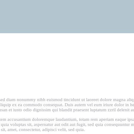
, sed diam nonummy nibh euismod tincidunt ut laoreet dolore magna ali
t aliquip ex ea commodo consequat. Duis autem vel eum iriure dolor in hen
msan et iusto odio dignissim qui blandit praesent luptatum zzril delenit au
tatem accusantium doloremque laudantium, totam rem aperiam eaque ipsa, 
quia voluptas sit, aspernatur aut odit aut fugit, sed quia consequuntur 
t, amet, consectetur, adipisci velit, sed quia.