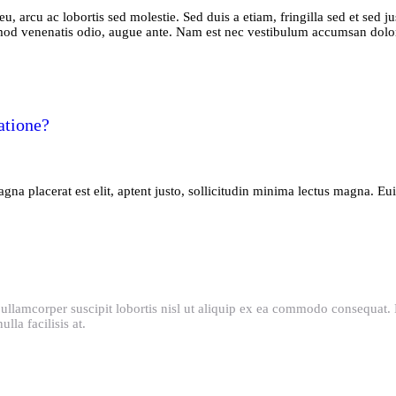
 eu, arcu ac lobortis sed molestie. Sed duis a etiam, fringilla sed et sed j
ismod venenatis odio, augue ante. Nam est nec vestibulum accumsan dol
atione?
 magna placerat est elit, aptent justo, sollicitudin minima lectus magna.
ullamcorper suscipit lobortis nisl ut aliquip ex ea commodo consequat. D
lla facilisis at.