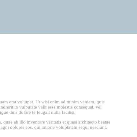
quam erat volutpat. Ut wisi enim ad minim veniam, quis
drerit in vulputate velit esse molestie consequat, vel
gue duis dolore te feugait nulla facilisi.
quae ab illo inventore veritatis et quasi architecto beatae
magni dolores eos, qui ratione voluptatem sequi nesciunt,