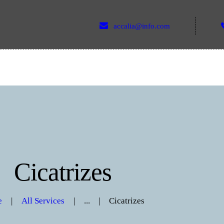
QUEM SOU
accalia@info.com
CONTATO
COMO CHEGAR
Cicatrizes
e
All Services
...
Cicatrizes