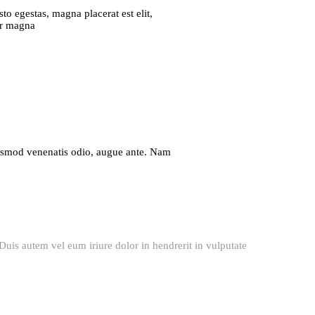
usto egestas, magna placerat est elit,
or magna
 Euismod venenatis odio, augue ante. Nam
uis autem vel eum iriure dolor in hendrerit in vulputate