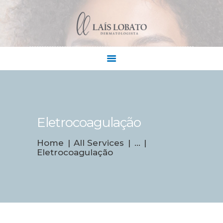
QUEM SOU
CONTATO
COMO CHEGAR
Eletrocoagulação
Home
All Services
...
Eletrocoagulação